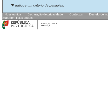
◥ Indique um critério de pesquisa.
Nota técnica
Declaração de privacidade
Contactos
Decreto-Lei n
|
|
|
Superior - listas anuais